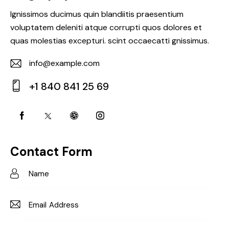
Ignissimos ducimus quin blandiitis praesentium
voluptatem deleniti atque corrupti quos dolores et
quas molestias excepturi. scint occaecatti gnissimus.
info@example.com
E-
+1 840 841 25 69
m
Ph
ail:
on
e:
Contact Form