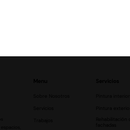
Menu
Servicios
Sobre Nosotros
Pintura interio
Servicios
Pintura exterio
os
Rehabilitación 
Trabajos
fachadas
 espacios,