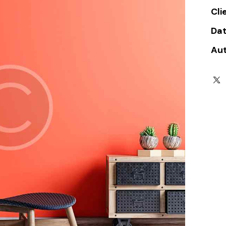
Cli
Da
Au