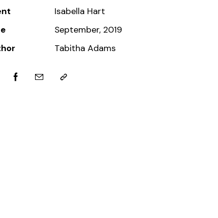
ent
Isabella Hart
te
September, 2019
thor
Tabitha Adams