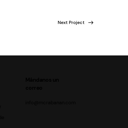
Next Project
Mándanos un
correo
r
info@mcrabanan.com
r
de